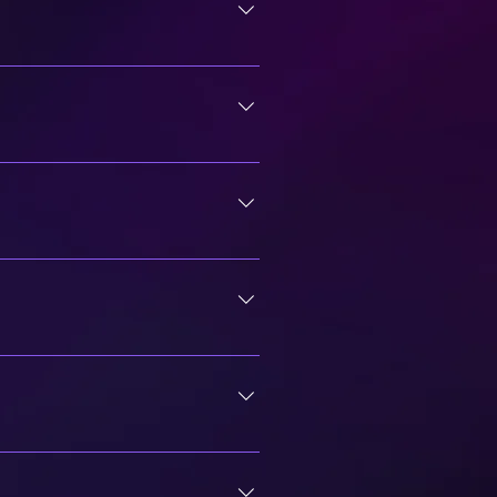
zione. Se hai dubbi o vorresti
 ogni carta sia nel Main che
sere giocata.Dovrete comunque
o testo:Carte specifiche
ppartengono)Attributi (Fuoco,
clude almeno uno dei punti.Magie,
eparata da terreno, mano, cimitero
 bersagliato o afflitto da altri