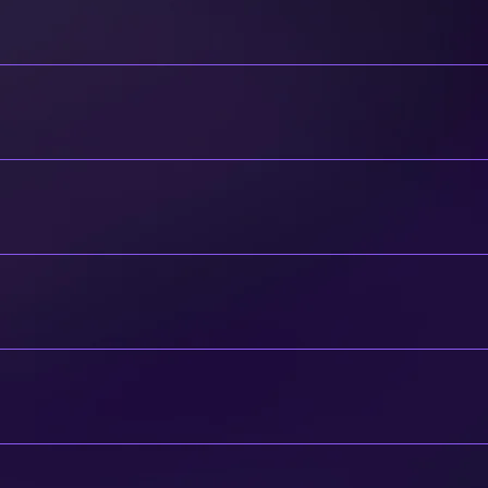
le regole mentre si gioca al formato Domain, fungendo da introdu
 dettagliata le regole, visita le altre schede.
ck;Fino a 15 carde di Extra Deck;Ci può essere solo una copia di
l mazzo dovranno appartenere al Dominio del tuo Deck Master.
nnate.Ciò significa che ogni carta bannata in TCG/OCG può es
sezione "Costruzione del Mazzo".
de i seguenti punti, basati sul Deck Master stesso o citati nel su
e esse)Archetipi (includendo quelli a cui le carte menzionate a
ome: Guerriero, Drago) Un mostro appartiene ad un Dominio se in
ino sono inclusi in ogni Dominio.
 Master (DM) viene messo nella Deck Master Zone (DMZ), un'area s
a DMZ:Non può attivare né applicare i propri effetti.Non può essere