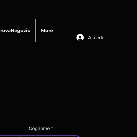
TrovaNegozio
More
Accedi
Cognome