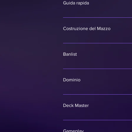
Guida rapida
Questo é un riferimento rapido al
approfondire in maniera completa e
Costruzione del Mazzo
1 Deck Master;60 carde di Main De
nell'Extra Deck;Tutti i mostri ne
Banlist
Al momento non ci sono carte ba
rispettare i limiti imposti nella 
Dominio
Il Dominio di un Deck Master inclu
direttamente nominate (unicament
Deck Master
Oscurità, ecc.)Tipi di Mostro (c
Trappole e mostri di attributo Div
All'inizio del duello il tuo Deck
e simili.Mentre il DM si trova nell
Gameplay